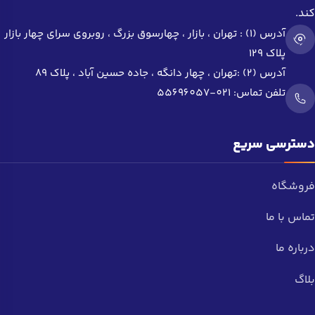
کند.
آدرس (1) : تهران ، بازار ، چهار‌سوق بزرگ ، روبروی سرای چهار بازار
پلاک 129
آدرس (2) :تهران ، چهار دانگه ، جاده حسین آباد ، پلاک 89
تلفن تماس:
021-55696057
دسترسی سریع
فروشگاه
تماس با ما
درباره ما
بلاگ