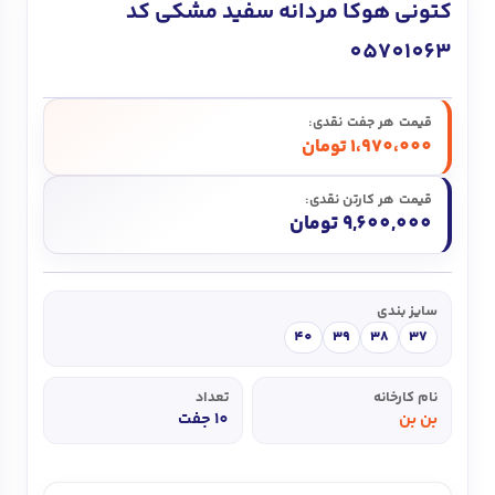
کتونی هوکا مردانه سفید مشکی کد
05701063
قیمت هر جفت نقدی:
1،970،000
تومان
قیمت هر کارتن نقدی:
9,600,000 تومان
سایز بندی
40
39
38
37
نام کارخانه
تعداد
بن بن
10 جفت