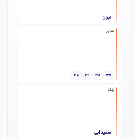
ایران
سایز
40
39
38
37
رنگ
سفید آبی