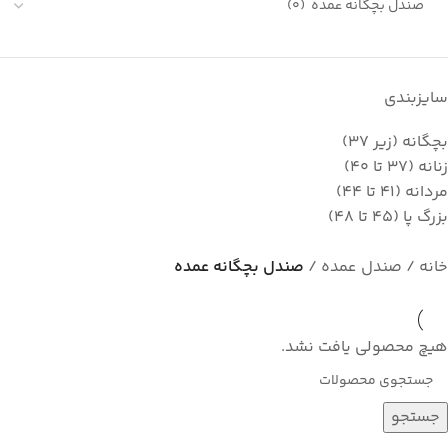
سایزبندی
بچگانه (زیر 37)
زنانه (37 تا 40)
مردانه (41 تا 44)
بزرگ پا (45 تا 48)
خانه
صندل عمده
صندل بچگانه عمده
هیچ محصولی یافت نشد.
جستجو