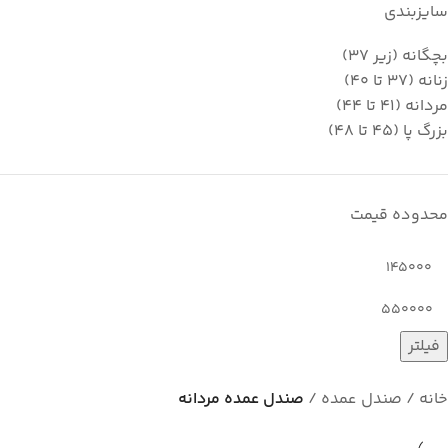
سایزبندی
بچگانه (زیر 37)
زنانه (37 تا 40)
مردانه (41 تا 44)
بزرگ پا (45 تا 48)
محدوده قیمت
فیلتر
خانه
صندل عمده
صندل عمده مردانه