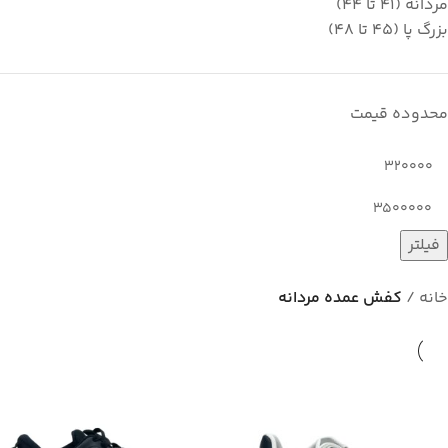
مردانه (41 تا 44)
بزرگ پا (45 تا 48)
محدوده قیمت
فیلتر
خانه
کفش عمده مردانه