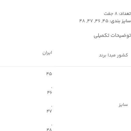
تعداد:
8 جفت
سایز بندی:
45, 46, 47, 48
توضیحات تکمیلی
ایران
کشور مبدا برند
45
,
46
سایز
,
47
,
48