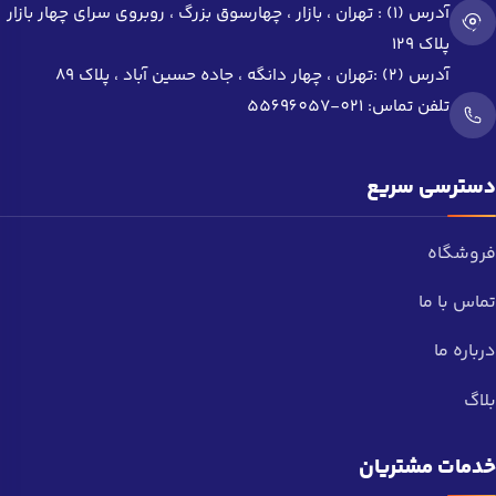
آدرس (1) : تهران ، بازار ، چهار‌سوق بزرگ ، روبروی سرای چهار بازار
پلاک 129
آدرس (2) :تهران ، چهار دانگه ، جاده حسین آباد ، پلاک 89
تلفن تماس:
021-55696057
دسترسی سریع
فروشگاه
تماس با ما
درباره ما
بلاگ
خدمات مشتریان