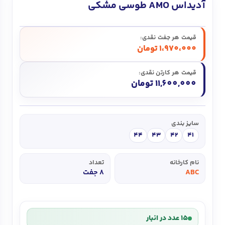
آدیداس AMO طوسی مشکی
قیمت هر جفت نقدی:
1،970،000
تومان
قیمت هر کارتن نقدی:
11,600,000 تومان
سایز بندی
44
43
42
41
نام کارخانه
تعداد
ABC
8 جفت
15 عدد در انبار